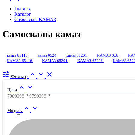
Главная
Каталог
Самосвалы КАМАЗ
Самосвалы камаз
камаз 65115
камаз 6520
камаз 65201
КАМАЗ 6x6
КА
КАМАЗ 65116
КАМАЗ 65201
КАМАЗ 65206
КАМАЗ 652
tune
expand_less
expand_more
close
Фильтр
expand_less
expand_more
Цена
7089998 ₽
9799998 ₽
expand_less
expand_more
Модель