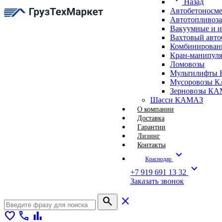
Назад
Автобетоносм
Автотопливоз
Вакуумные и 
Вахтовый авт
Комбинирован
Кран-манипуля
Ломовозы
Мультилифты 
Мусоровозы 
Зерновозы К
Шасси КАМАЗ
О компании
Доставка
Гарантии
Лизинг
Контакты
expand_more
Краснодар
expand_more
+7 919 691 13 32
Заказать звонок
search
close
favorite
call
bar_chart