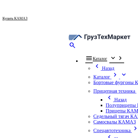
Купить КАМАЗ
search
menu
expand_more
chevron_right
Каталог
chevron_left
Назад
chevron_right
expand_more
Каталог
Бортовые фургоны
ch
Прицепная техника
chevron_left
Назад
Полуприцепы
Прицепы КАМ
Седельный тягач К
Самосвалы КАМАЗ
chevron_ri
Спецавтотехника
chevron_left