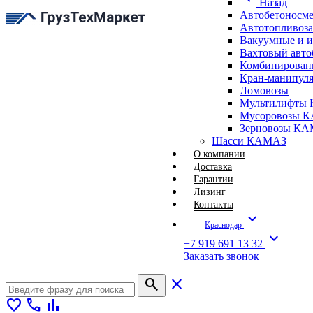
Назад
Автобетоносм
Автотопливоз
Вакуумные и 
Вахтовый авт
Комбинирован
Кран-манипуля
Ломовозы
Мультилифты 
Мусоровозы 
Зерновозы К
Шасси КАМАЗ
О компании
Доставка
Гарантии
Лизинг
Контакты
expand_more
Краснодар
expand_more
+7 919 691 13 32
Заказать звонок
search
close
favorite
call
bar_chart