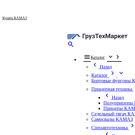
Купить КАМАЗ
search
menu
expand_more
chevron_right
Каталог
chevron_left
Назад
chevron_right
expand_more
Каталог
Бортовые фургоны
ch
Прицепная техника
chevron_left
Назад
Полуприцепы
Прицепы КАМ
Седельный тягач К
Самосвалы КАМАЗ
chevron_ri
Спецавтотехника
chevron_left