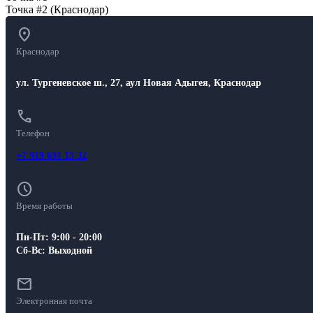
Точка #2 (Краснодар)
location_on
Краснодар
ул. Тургеневское ш., 27, аул Новая Адыгея, Краснодар
call
Телефон
+7 919 691 13 32
schedule
Время работы
Пн-Пт: 9:00 - 20:00
Сб-Вс: Выходной
mail
Электронная почта