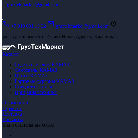
gruztehmarket@gmail.com
call
mail
location_on
+7 919 691 13 32
gruztehmarket@gmail.com
ул. Тургеневское ш., 27, аул Новая Адыгея, Краснодар
Каталог
Седельный тягач КАМАЗ
Самосвалы КАМАЗ
Шасси КАМАЗ
Бортовые фургоны КАМАЗ
Спецавтотехника
Прицепная техника
О компании
Гарантии
Доставка
Контакты
Мы в социальных сетях: