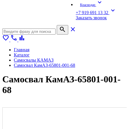
expand_more
Краснодар
expand_more
+7 919 691 13 32
Заказать звонок
search
close
favorite
call
bar_chart
Главная
Каталог
Самосвалы КАМАЗ
Самосвал КамАЗ-65801-001-68
Самосвал КамАЗ-65801-001-
68