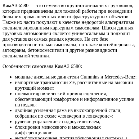
КамАЗ 6580 — это семейство крупнотоннажных грузовиков,
которые предназначены для тяжелой работы при возведении
больших промышленных или инфраструктурных объектов.
Также их часто покупают в качестве недорогой альтернативы
специализированным карьерным самосвалам. Шасси данных
грузовых автомобилей является универсальным и подходит
для установки самых разных кузовов. На его базе
производятся не только самосвалы, но также контейнеровозы,
автокраны, бетоносмесители и другие разновидности
специальной техники.
Особенности самосвала КамАЗ 6580:
мощные дизельные двигатели Cummins и Mercedes-Benz;
импортные трансмиссии ZF, рассчитанные на высокий
крутящий момент;
пневмогидравлический привод сцепления,
обеспечивающий комфортное и информативное усилие
на педаль;
двойная усиленная рама из высокопрочной стали,
собранная по схеме «лонжерон в лонжероне»;
рулевое управление с гидроусилителем;
блокировки межосевого и межколесных
дифференциалов;
антиблокировочная, противобуксовочная системы, а