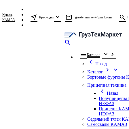
Купить
near_me
expand_more
mail
search
Краснодар
gruztehmarket@gmail.com
КАМАЗ
search
menu
expand_more
chevron_right
Каталог
chevron_left
Назад
chevron_right
expand_more
Каталог
Бортовые фургоны
ch
Прицепная техника
chevron_left
Назад
Полуприцепы
НЕФАЗ
Прицепы КАМ
НЕФАЗ
Седельный тягач К
Самосвалы КАМАЗ