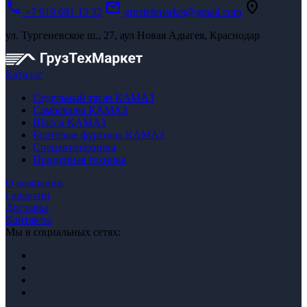
call
mail
location_on
+7 919 691 13 32
gruztehmarket@gmail.com
ул. Тургеневское ш., 27, аул Новая Адыгея, Краснодар
Каталог
Седельный тягач КАМАЗ
Самосвалы КАМАЗ
Шасси КАМАЗ
Бортовые фургоны КАМАЗ
Спецавтотехника
Прицепная техника
О компании
Гарантии
Доставка
Контакты
Мы в социальных сетях: