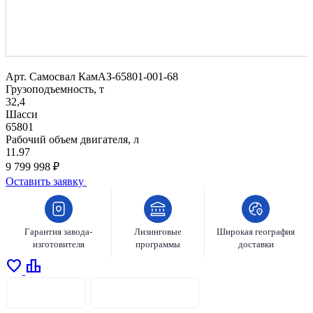
Арт.
Самосвал КамАЗ-65801-001-68
Грузоподъемность, т
32,4
Шасси
65801
Рабочий объем двигателя, л
11.97
9 799 998 ₽
Оставить заявку
Гарантия завода-
Лизинговые
Широкая география
изготовителя
программы
доставки
favorite
leaderboard
ОПИСАНИЕ
ХАРАКТЕРИСТИКИ