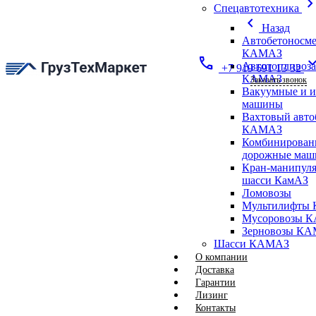
chevron_ri
Спецавтотехника
chevron_left
Назад
Автобетоносме
КАМАЗ
call
expand_
Автотопливоз
+7 919 691 13 32
КАМАЗ
Заказать звонок
Вакуумные и 
машины
Вахтовый авто
КАМАЗ
Комбинирован
дорожные ма
Кран-манипуля
шасси КамАЗ
Ломовозы
Мультилифты 
Мусоровозы 
Зерновозы К
Шасси КАМАЗ
О компании
Доставка
Гарантии
Лизинг
Контакты