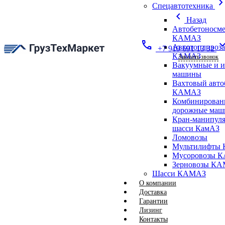
chevron_ri
Спецавтотехника
chevron_left
Назад
Автобетоносме
КАМАЗ
call
expand_
Автотопливоз
+7 919 691 13 32
КАМАЗ
Заказать звонок
Вакуумные и 
машины
Вахтовый авто
КАМАЗ
Комбинирован
дорожные ма
Кран-манипуля
шасси КамАЗ
Ломовозы
Мультилифты 
Мусоровозы 
Зерновозы К
Шасси КАМАЗ
О компании
Доставка
Гарантии
Лизинг
Контакты