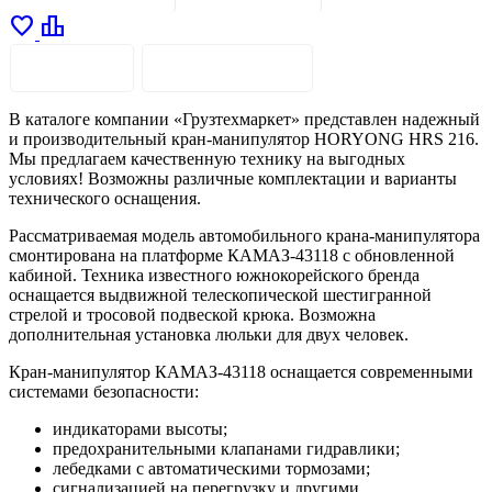
favorite
leaderboard
ОПИСАНИЕ
ХАРАКТЕРИСТИКИ
В каталоге компании «Грузтехмаркет» представлен надежный
и производительный кран-манипулятор HORYONG HRS 216.
Мы предлагаем качественную технику на выгодных
условиях! Возможны различные комплектации и варианты
технического оснащения.
Рассматриваемая модель автомобильного крана-манипулятора
смонтирована на платформе КАМАЗ-43118 с обновленной
кабиной. Техника известного южнокорейского бренда
оснащается выдвижной телескопической шестигранной
стрелой и тросовой подвеской крюка. Возможна
дополнительная установка люльки для двух человек.
Кран-манипулятор КАМАЗ-43118 оснащается современными
системами безопасности:
индикаторами высоты;
предохранительными клапанами гидравлики;
лебедками с автоматическими тормозами;
сигнализацией на перегрузку и другими