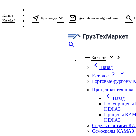
Купить
near_me
expand_more
mail
search
Краснодар
gruztehmarket@gmail.com
КАМАЗ
search
menu
expand_more
chevron_right
Каталог
chevron_left
Назад
chevron_right
expand_more
Каталог
Бортовые фургоны
ch
Прицепная техника
chevron_left
Назад
Полуприцепы
НЕФАЗ
Прицепы КАМ
НЕФАЗ
Седельный тягач К
Самосвалы КАМАЗ