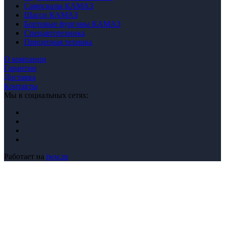
Самосвалы КАМАЗ
Шасси КАМАЗ
Бортовые фургоны КАМАЗ
Спецавтотехника
Прицепная техника
О компании
Гарантии
Доставка
Контакты
Мы в социальных сетях:
Работает на
iww.ru