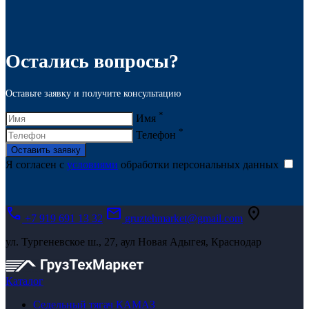
Остались вопросы?
Оставьте заявку и получите консультацию
*
Имя
*
Телефон
Оставить заявку
Я согласен с
условиями
обработки персональных данных
call
mail
location_on
+7 919 691 13 32
gruztehmarket@gmail.com
ул. Тургеневское ш., 27, аул Новая Адыгея, Краснодар
Каталог
Седельный тягач КАМАЗ