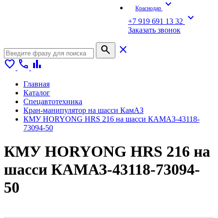
expand_more
Краснодар
expand_more
+7 919 691 13 32
Заказать звонок
search
close
favorite
call
bar_chart
Главная
Каталог
Спецавтотехника
Кран-манипулятор на шасси КамАЗ
КМУ HORYONG HRS 216 на шасси КАМАЗ-43118-
73094-50
КМУ HORYONG HRS 216 на
шасси КАМАЗ-43118-73094-
50