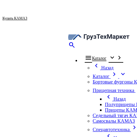
Купить КАМАЗ
search
menu
expand_more
chevron_right
Каталог
chevron_left
Назад
chevron_right
expand_more
Каталог
Бортовые фургоны
ch
Прицепная техника
chevron_left
Назад
Полуприцепы
Прицепы КАМ
Седельный тягач К
Самосвалы КАМАЗ
chevron_ri
Спецавтотехника
chevron_left