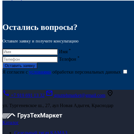
Остались вопросы?
Оставьте заявку и получите консультацию
*
Имя
*
Телефон
Оставить заявку
Я согласен с
условиями
обработки персональных данных
call
mail
location_on
+7 919 691 13 32
gruztehmarket@gmail.com
ул. Тургеневское ш., 27, аул Новая Адыгея, Краснодар
Каталог
Седельный тягач КАМАЗ