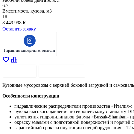
Рабочий объем двигателя, л
6.7
Вместимость кузова, м3
18
8 449 998 ₽
Оставить заявку
Гарантия завода-изготовителя
favorite
leaderboard
ОПИСАНИЕ
ХАРАКТЕРИСТИКИ
Кузовные мусоровозы с верхней боковой загрузкой и самосвал
Особенности конструкции
гидравлические распределители производства «Италия»;
рукава высокого давления по европейскому стандарту DI
уплотнения гидроцилиндров фирмы «Bussak-Shamban» прои
окраску эмалями с подготовкой поверхностей и горячей 
гарантийный срок эксплуатации спецоборудования – 12 м