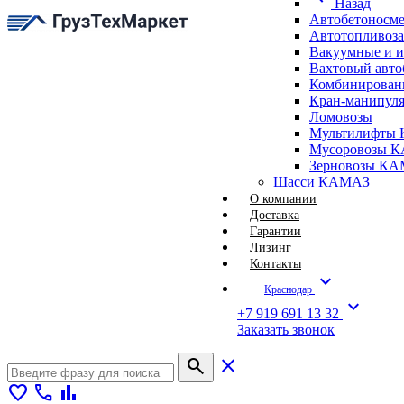
Назад
Автобетоносм
Автотопливоз
Вакуумные и 
Вахтовый авт
Комбинирован
Кран-манипуля
Ломовозы
Мультилифты 
Мусоровозы 
Зерновозы К
Шасси КАМАЗ
О компании
Доставка
Гарантии
Лизинг
Контакты
expand_more
Краснодар
expand_more
+7 919 691 13 32
Заказать звонок
search
close
favorite
call
bar_chart