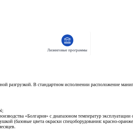
Лизинговые программы
ьной разгрузкой. В стандартном исполнении расположение мани
N;
зводства «Болгария» с диапазоном температур эксплуатации от
сушкой (базовые цвета окраски спецоборудования: красно-оранж
есяцев.