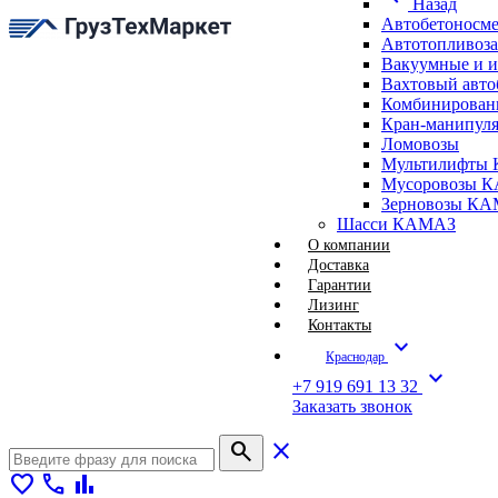
Назад
Автобетоносм
Автотопливоз
Вакуумные и 
Вахтовый авт
Комбинирован
Кран-манипуля
Ломовозы
Мультилифты 
Мусоровозы 
Зерновозы К
Шасси КАМАЗ
О компании
Доставка
Гарантии
Лизинг
Контакты
expand_more
Краснодар
expand_more
+7 919 691 13 32
Заказать звонок
search
close
favorite
call
bar_chart