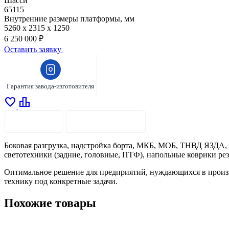
Шасси
65115
Внутренние размеры платформы, мм
5260 х 2315 х 1250
6 250 000 ₽
Оставить заявку
Гарантия завода-изготовителя
favorite
leaderboard
ОПИСАНИЕ
ХАРАКТЕРИСТИКИ
Боковая разгрузка, надстройка борта, МКБ, МОБ, ТНВД ЯЗДА, Д
светотехники (задние, головные, ПТФ), напольные коврики ре
Оптимальное решение для предприятий, нуждающихся в произв
технику под конкретные задачи.
Похожие товары