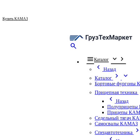
Купить КАМАЗ
search
menu
expand_more
chevron_right
Каталог
chevron_left
Назад
chevron_right
expand_more
Каталог
Бортовые фургоны
ch
Прицепная техника
chevron_left
Назад
Полуприцепы
Прицепы КАМ
Седельный тягач К
Самосвалы КАМАЗ
chevron_ri
Спецавтотехника
chevron_left